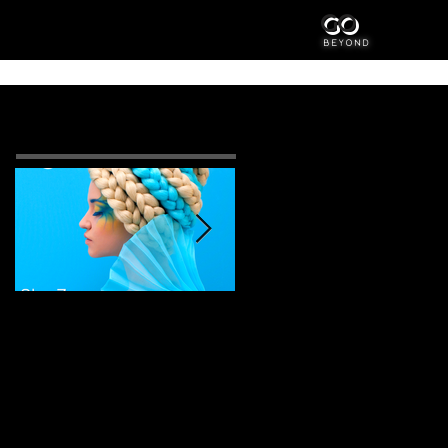
GO
BEYOND
Posts à l'affiche
Start the season as never
Grow your Brand Awareness
before