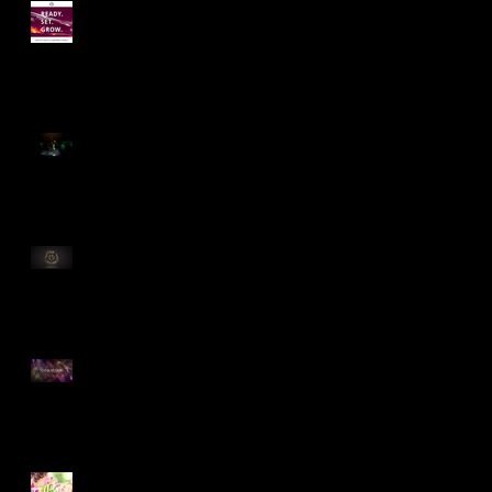
Grow your Brand
Awareness
Creating unique
experiences
Reload your Brand
Discover our brand
website I Summer Edition
Creating moments that