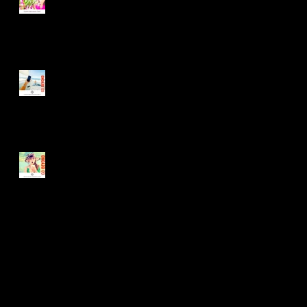
matter
STAY AMAZING.
EVERYWHERE. ANYTIME.
Stay amazing.
Everywhere. Anytime.